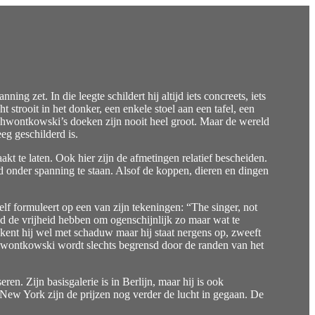
 zet. In die leegte schildert hij altijd iets concreets, iets
strooit in het donker, een enkele stoel aan een tafel, een
chwontkowski’s doeken zijn nooit heel groot. Maar de wereld
eeg geschilderd is.
kt te laten. Ook hier zijn de afmetingen relatief bescheiden.
d onder spanning te staan. Alsof de koppen, dieren en dingen
lf formuleert op een van zijn tekeningen: “The singer, not
lad de vrijheid hebben om ogenschijnlijk zo maar wat te
ekent hij wel met schaduw maar hij staat nergens op, zweeft
Schwontkowski wordt slechts begrensd door de randen van het
n. Zijn basisgalerie is in Berlijn, maar hij is ook
New York zijn de prijzen nog verder de lucht in gegaan. De