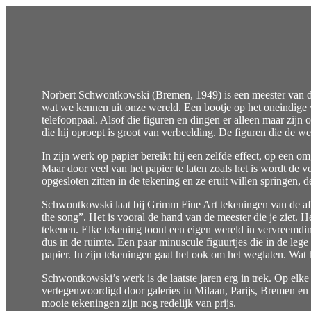
Norbert Schwontkowski (Bremen, 1949) is een meester van de lee
wat we kennen uit onze wereld. Een bootje op het oneindige wa
telefoonpaal. Alsof die figuren en dingen er alleen maar zi
die hij oproept is groot van verbeelding. De figuren die de wer
In zijn werk op papier bereikt hij een zelfde effect, op een o
Maar door veel van het papier te laten zoals het is wordt de
opgesloten zitten in de tekening en ze eruit willen springen, d
Schwontkowski laat bij Grimm Fine Art tekeningen van de afgel
the song”. Het is vooral de hand van de meester die je ziet. 
tekenen. Elke tekening toont een eigen wereld in vervreemding
dus in de ruimte. Een paar minuscule figuurtjes die in de le
papier. In zijn tekeningen gaat het ook om het weglaten. Wat hi
Schwontkowski’s werk is de laatste jaren erg in trek. Op elke 
vertegenwoordigd door galeries in Milaan, Parijs, Bremen en
mooie tekeningen zijn nog redelijk van prijs.