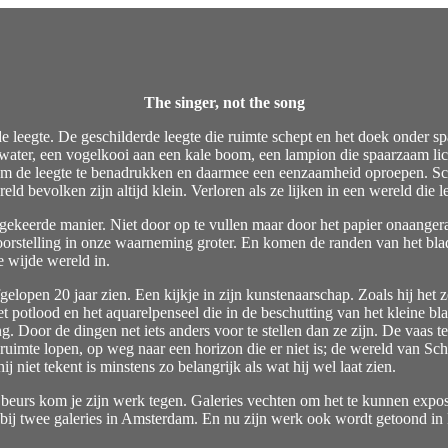
The singer, not the song
gte. De geschilderde leegte die ruimte schept en het doek onder spanning
ter, een vogelkooi aan een kale boom, een lampion die spaarzaam licht 
jn om de leegte te benadrukken en daarmee een eenzaamheid oproepen. S
eld bevolken zijn altijd klein. Verloren als ze lijken in een wereld die l
mgekeerde manier. Niet door op te vullen maar door het papier onaangeraa
 voorstelling in onze waarneming groter. En komen de randen van het bla
e wijde wereld in.
open 20 jaar zien. Een kijkje in zijn kunstenaarschap. Zoals hij het ze
Het potlood en het aquarelpenseel die in de beschutting van het kleine b
. Door de dingen net iets anders voor te stellen dan ze zijn. De vaas t
ge ruimte lopen, op weg naar een horizon die er niet is; de wereld van 
j niet tekent is minstens zo belangrijk als wat hij wel laat zien.
beurs kom je zijn werk tegen. Galeries vechten om het te kunnen exposere
 bij twee galeries in Amsterdam. En nu zijn werk ook wordt getoond in 