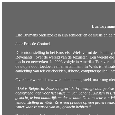
Luc Tuymans 
Luc Tuymans onderzoekt in zijn schilderijen de illusie en de 
door Frits de Coninck
De tentoonstelling in het Brusselse Wiels vormt de afsluitin
Revenants’, over de wereld van de Jezuïeten. Een wereld die
macht en netwerken. In 2008 volgde in Amerika ‘Forever – 
de utopie door toedoen van entertainment. In Wiels is het laats
aanleiding van televisiebeelden, iPhone, computerspellen, int
Overal ter wereld is uw werk al tentoongesteld, maar nog nie
“Dat is België. In Brussel regeert de Franstalige bourgeoisie
achtergehouden voor het Museum van Schone Kunsten in Bru
gekocht, te laat natuurlijk en dus te duur. De directeur van 
tentoonstelling in Wiels. Ze is een prelude op een grotere ten
Amerikaanse musea van mij gekocht hebben.”