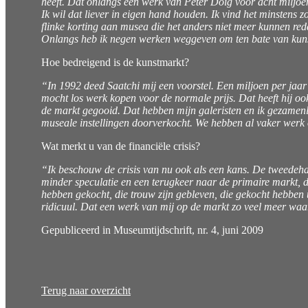
heeft. Dat onlangs een werk van Peter Doig voor acht miljoe
Ik wil dat liever in eigen hand houden. Ik vind het minstens 
flinke korting aan musea die het anders niet meer kunnen red
Onlangs heb ik negen werken weggeven om ten bate van kunst
Hoe bedreigend is de kunstmarkt?
“In 1992 deed Saatchi mij een voorstel. Een miljoen per jaar
mocht los werk kopen voor de normale prijs. Dat heeft hij o
de markt gegooid. Dat hebben mijn galeristen en ik gezamen
museale instellingen doorverkocht. We hebben al vaker werk o
Wat merkt u van de financiële crisis?
“Ik beschouw de crisis van nu ook als een kans. De tweedeha
minder speculatie en een terugkeer naar de primaire markt, d
hebben gekocht, die trouw zijn gebleven, die gekocht hebben ui
ridicuul. Dat een werk van mij op de markt zo veel meer wa
Gepubliceerd in Museumtijdschrift, nr. 4, juni 2009
Terug naar overzicht