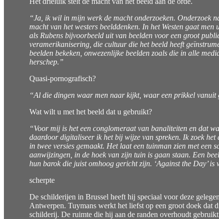
Het drieluik stelt de macht van het beeld aan de orde.
“Ja, ik wil in mijn werk de macht onderzoeken. Onderzoek n
macht van het westers beelddenken. In het Westen gaat men uit
als Rubens bijvoorbeeld uit van beelden voor een groot publie
veramerikanisering, die cultuur die het beeld heeft geïnstru
beelden bekeken, onwezenlijke beelden zoals die in alle media 
herschep.”
Quasi-pornografisch?
“Al die dingen waar men naar kijkt, waar een prikkel vanuit 
Wat wilt u met het beeld dat u gebruikt?
“Voor mij is het een conglomeraat van banaliteiten en dat wat
daardoor digitaliseer ik het bij wijze van spreken. Ik zoek het
in twee versies gemaakt. Het laat een tuinman zien met een s
aanwijzingen, in de hoek van zijn tuin is gaan staan. Een beel
hun barok die juist omhoog gericht zijn. ‘Against the Day’ is
scherpte
De schilderijen in Brussel heeft hij speciaal voor deze gele
Antwerpen. Tuymans werkt het liefst op een groot doek dat dir
schilderij. De ruimte die hij aan de randen overhoudt gebruik