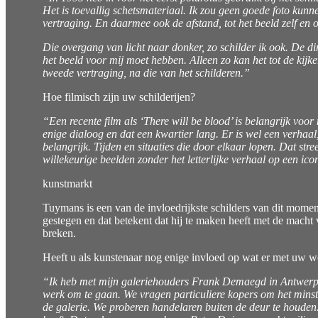
Het is toevallig schetsmateriaal. Ik zou geen goede foto kunn
vertraging. En daarmee ook de afstand, tot het beeld zelf en o
Die overgang van licht naar donker, zo schilder ik ook. De di
het beeld voor mij moet hebben. Alleen zo kan het tot de kij
tweede vertraging, na die van het schilderen.”
Hoe filmisch zijn uw schilderijen?
“Een recente film als ‘There will be blood’ is belangrijk voo
enige dialoog en dat een kwartier lang. Er is wel een verhaal, m
belangrijk. Tijden en situaties die door elkaar lopen. Dat stre
willekeurige beelden zonder het letterlijke verhaal op een ic
kunstmarkt
Tuymans is een van de invloedrijkste schilders van dit momen
gestegen en dat betekent dat hij te maken heeft met de macht
breken.
Heeft u als kunstenaar nog enige invloed op wat er met uw w
“Ik heb met mijn galeriehouders Frank Demaegd in Antwerp
werk om te gaan. We vragen particuliere kopers om het minste
de galerie. We proberen handelaren buiten de deur te houden.