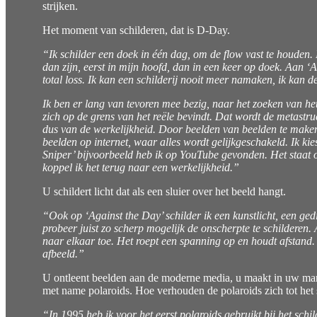
strijken.
Het moment van schilderen, dat is D-Day.
“Ik schilder een doek in één dag, om de flow vast te houden. 
dan zijn, eerst in mijn hoofd, dan in een keer op doek. Aan ‘
total loss. Ik kan een schilderij nooit meer namaken, ik kan de
Ik ben er lang van tevoren mee bezig, naar het zoeken van het
zich op de grens van het reële bevindt. Dat wordt de metastruc
dus van de werkelijkheid. Door beelden van beelden te maken w
beelden op internet, waar alles wordt gelijkgeschakeld. Ik kie
Sniper’ bijvoorbeeld heb ik op YouTube gevonden. Het staat op
koppel ik het terug naar een werkelijkheid.”
U schildert licht dat als een sluier over het beeld hangt.
“Ook op ‘Against the Day’ schilder ik een kunstlicht, een gedi
probeer juist zo scherp mogelijk de onscherpte te schilderen. Ac
naar elkaar toe. Het roept een spanning op en houdt afstand. 
afbeeld.”
U ontleent beelden aan de moderne media, u maakt in uw manie
met name polaroids. Hoe verhouden de polaroids zich tot het 
“In 1995 heb ik voor het eerst polaroids gebruikt bij het schil